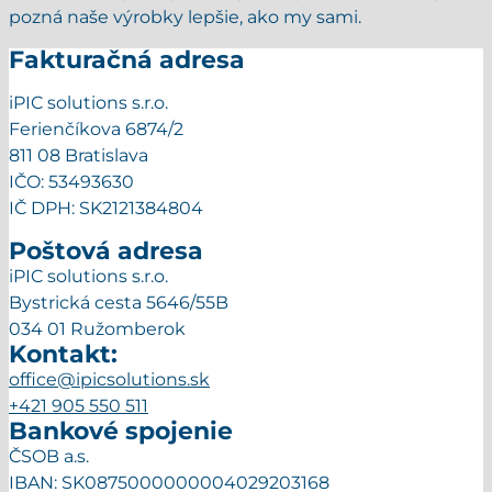
pozná naše výrobky lepšie, ako my sami.
Fakturačná adresa
iPIC solutions s.r.o.
Ferienčíkova 6874/2
811 08 Bratislava
IČO: 53493630
IČ DPH: SK2121384804
Poštová adresa
iPIC solutions s.r.o.
Bystrická cesta 5646/55B
034 01 Ružomberok
Kontakt:
office@ipicsolutions.sk
+421 905 550 511
Bankové spojenie
ČSOB a.s.
IBAN: SK0875000000004029203168